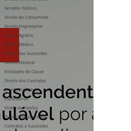
Servidor Público
Direito do Consumidor
Direito Empresarial
Direito Agrário
Direito Médico
Direito das Sucessões
Direito Eleitoral
Entidades de Classe
Direito dos Contratos
Direito Tributário
Coronavírus
Direto de Família
Direito Constitucional
Contratos e Sucessões