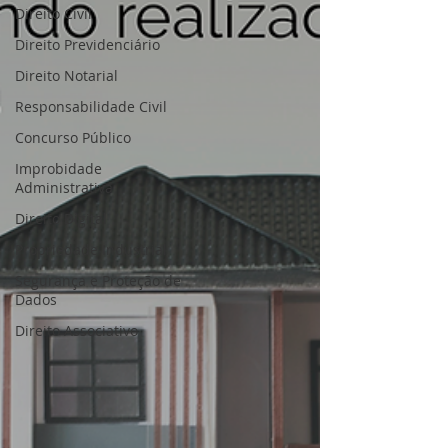
Direito Civil
Direito Previdenciário
Direito Notarial
Responsabilidade Civil
Concurso Público
Improbidade
Administrativa
Direito Digital
Propriedade Industrial
Segurança e Proteção de
Dados
Direito Associativo