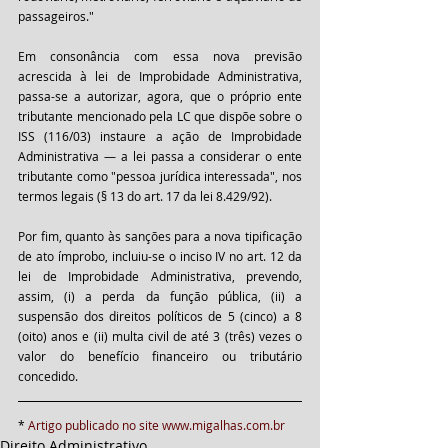
passageiros."
Em consonância com essa nova previsão 
acrescida à lei de Improbidade Administrativa, 
passa-se a autorizar, agora, que o próprio ente 
tributante mencionado pela LC que dispõe sobre o 
ISS (116/03) instaure a ação de Improbidade 
Administrativa — a lei passa a considerar o ente 
tributante como "pessoa jurídica interessada", nos 
termos legais (§ 13 do art. 17 da lei 8.429/92).
Por fim, quanto às sanções para a nova tipificação 
de ato ímprobo, incluiu-se o inciso IV no art. 12 da 
lei de Improbidade Administrativa, prevendo, 
assim, (i) a perda da função pública, (ii) a 
suspensão dos direitos políticos de 5 (cinco) a 8 
(oito) anos e (ii) multa civil de até 3 (três) vezes o 
valor do benefício financeiro ou tributário 
concedido.
* 
Artigo publicado no site www.migalhas.com.br
Direito Administrativo