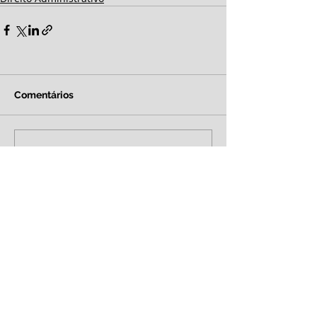
Comentários
Escreva um comentário
Brasília
SHN QD. 1 BL. A 2º andar
Edifício Le Quartier Hotel &