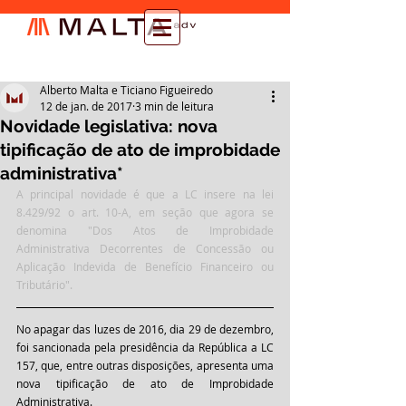
Alberto Malta e Ticiano Figueiredo
12 de jan. de 2017
3 min de leitura
Novidade legislativa: nova
tipificação de ato de improbidade
administrativa*
A principal novidade é que a LC insere na lei 
8.429/92 o art. 10-A, em seção que agora se 
denomina "Dos Atos de Improbidade 
Administrativa Decorrentes de Concessão ou 
Aplicação Indevida de Benefício Financeiro ou 
Tributário".
No apagar das luzes de 2016, dia 29 de dezembro, 
foi sancionada pela presidência da República a LC 
157, que, entre outras disposições, apresenta uma 
nova tipificação de ato de Improbidade 
Administrativa.