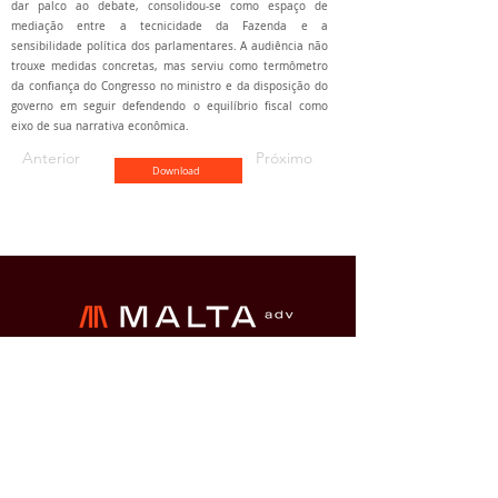
dar palco ao debate, consolidou-se como espaço de
mediação entre a tecnicidade da Fazenda e a
sensibilidade política dos parlamentares. A audiência não
trouxe medidas concretas, mas serviu como termômetro
da confiança do Congresso no ministro e da disposição do
governo em seguir defendendo o equilíbrio fiscal como
eixo de sua narrativa econômica.
Anterior
Próximo
Download
Brasília
SHN QD. 1 BL. A 2º andar
Edifício Le Quartier Hotel &
Bureau, Brasília/DF
(61) 3033-6600