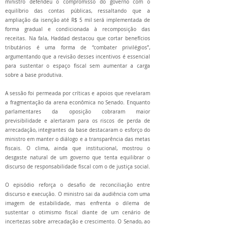
ministro defendeu o compromisso do governo com o
equilíbrio das contas públicas, ressaltando que a
ampliação da isenção até R$ 5 mil será implementada de
forma gradual e condicionada à recomposição das
receitas. Na fala, Haddad destacou que cortar benefícios
tributários é uma forma de “combater privilégios”,
argumentando que a revisão desses incentivos é essencial
para sustentar o espaço fiscal sem aumentar a carga
sobre a base produtiva.
A sessão foi permeada por críticas e apoios que revelaram
a fragmentação da arena econômica no Senado. Enquanto
parlamentares da oposição cobraram maior
previsibilidade e alertaram para os riscos de perda de
arrecadação, integrantes da base destacaram o esforço do
ministro em manter o diálogo e a transparência das metas
fiscais. O clima, ainda que institucional, mostrou o
desgaste natural de um governo que tenta equilibrar o
discurso de responsabilidade fiscal com o de justiça social.
O episódio reforça o desafio de reconciliação entre
discurso e execução. O ministro sai da audiência com uma
imagem de estabilidade, mas enfrenta o dilema de
sustentar o otimismo fiscal diante de um cenário de
incertezas sobre arrecadação e crescimento. O Senado, ao