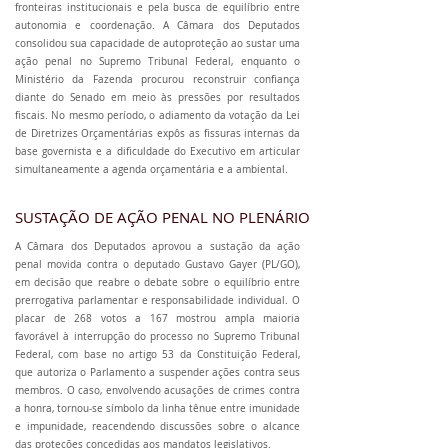
fronteiras institucionais e pela busca de equilíbrio entre
autonomia e coordenação. A Câmara dos Deputados
consolidou sua capacidade de autoproteção ao sustar uma
ação penal no Supremo Tribunal Federal, enquanto o
Ministério da Fazenda procurou reconstruir confiança
diante do Senado em meio às pressões por resultados
fiscais. No mesmo período, o adiamento da votação da Lei
de Diretrizes Orçamentárias expôs as fissuras internas da
base governista e a dificuldade do Executivo em articular
simultaneamente a agenda orçamentária e a ambiental.
SUSTAÇÃO DE AÇÃO PENAL NO PLENÁRIO
A Câmara dos Deputados aprovou a sustação da ação
penal movida contra o deputado Gustavo Gayer (PL/GO),
em decisão que reabre o debate sobre o equilíbrio entre
prerrogativa parlamentar e responsabilidade individual. O
placar de 268 votos a 167 mostrou ampla maioria
favorável à interrupção do processo no Supremo Tribunal
Federal, com base no artigo 53 da Constituição Federal,
que autoriza o Parlamento a suspender ações contra seus
membros. O caso, envolvendo acusações de crimes contra
a honra, tornou-se símbolo da linha tênue entre imunidade
e impunidade, reacendendo discussões sobre o alcance
das proteções concedidas aos mandatos legislativos.