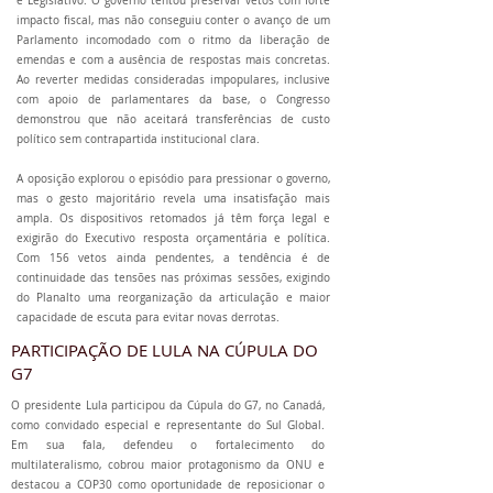
e Legislativo. O governo tentou preservar vetos com forte
impacto fiscal, mas não conseguiu conter o avanço de um
Parlamento incomodado com o ritmo da liberação de
emendas e com a ausência de respostas mais concretas.
Ao reverter medidas consideradas impopulares, inclusive
com apoio de parlamentares da base, o Congresso
demonstrou que não aceitará transferências de custo
político sem contrapartida institucional clara.
A oposição explorou o episódio para pressionar o governo,
mas o gesto majoritário revela uma insatisfação mais
ampla. Os dispositivos retomados já têm força legal e
exigirão do Executivo resposta orçamentária e política.
Com 156 vetos ainda pendentes, a tendência é de
continuidade das tensões nas próximas sessões, exigindo
do Planalto uma reorganização da articulação e maior
capacidade de escuta para evitar novas derrotas.
PARTICIPAÇÃO DE LULA NA CÚPULA DO
G7
O presidente Lula participou da Cúpula do G7, no Canadá,
como convidado especial e representante do Sul Global.
Em sua fala, defendeu o fortalecimento do
multilateralismo, cobrou maior protagonismo da ONU e
destacou a COP30 como oportunidade de reposicionar o