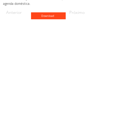
agenda doméstica.
Anterior
Próximo
Download
Brasília
SHN QD. 1 BL. A 2º andar
Edifício Le Quartier Hotel &
Bureau, Brasília/DF
(61) 3033-6600
veja o mapa
São Paulo
Rua Funchal, 263, Edifício
Francisco Mellão, 9º andar, Vila
Olímpia, São Paulo/SP