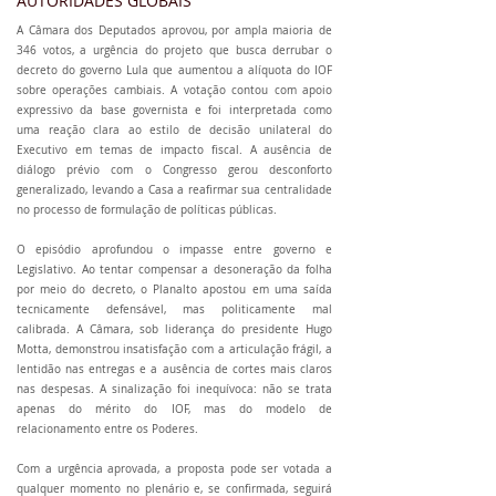
AUTORIDADES GLOBAIS
A Câmara dos Deputados aprovou, por ampla maioria de
346 votos, a urgência do projeto que busca derrubar o
decreto do governo Lula que aumentou a alíquota do IOF
sobre operações cambiais. A votação contou com apoio
expressivo da base governista e foi interpretada como
uma reação clara ao estilo de decisão unilateral do
Executivo em temas de impacto fiscal. A ausência de
diálogo prévio com o Congresso gerou desconforto
generalizado, levando a Casa a reafirmar sua centralidade
no processo de formulação de políticas públicas.
O episódio aprofundou o impasse entre governo e
Legislativo. Ao tentar compensar a desoneração da folha
por meio do decreto, o Planalto apostou em uma saída
tecnicamente defensável, mas politicamente mal
calibrada. A Câmara, sob liderança do presidente Hugo
Motta, demonstrou insatisfação com a articulação frágil, a
lentidão nas entregas e a ausência de cortes mais claros
nas despesas. A sinalização foi inequívoca: não se trata
apenas do mérito do IOF, mas do modelo de
relacionamento entre os Poderes.
Com a urgência aprovada, a proposta pode ser votada a
qualquer momento no plenário e, se confirmada, seguirá