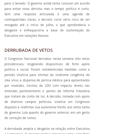
para o Senado. O governo ainda tenta costurar um acordo
para evitar nova derrota, mas o tempo político é curto.
Sem uma resposta articulada e uma agenda de
contrapartidas claras, o decreto corre sério risco de ser
revogado até o início de julho, o que aprofundaria o
desgaste e enfraqueceria a base de sustentação do
Executivo em votações futuras.
DERRUBADA DE VETOS
O Congresso Nacional derrubou nesta semana oito vetos
presidenciais, resgatando dispositivos de forte apelo
político e social. Foram restabelecidas medidas como a
pensão vitalícia para vítimas da síndrome congênita do
zika vírus, a dispensa de perícia médica para aposentados
por invalidez, trechos da LDO com impacto direto nas
emendas parlamentares e partes da reforma tributária
que tratam da conta de luz. A decisão, tomada com apoio
de diversos campos políticos, sinaliza um Congresso
disposto a reafirmar sua autonomia frente aos vetos tanto
do governo Lula quanto do governo anterior, em um gesto
de correção de rumos.
A derrubada amplia o desgaste na relação entre Executivo