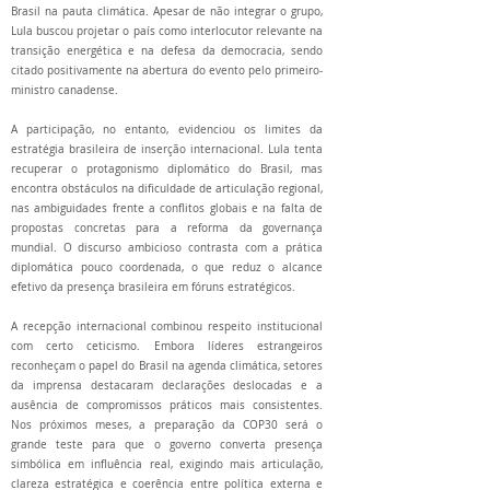
Brasil na pauta climática. Apesar de não integrar o grupo,
Lula buscou projetar o país como interlocutor relevante na
transição energética e na defesa da democracia, sendo
citado positivamente na abertura do evento pelo primeiro-
ministro canadense.
A participação, no entanto, evidenciou os limites da
estratégia brasileira de inserção internacional. Lula tenta
recuperar o protagonismo diplomático do Brasil, mas
encontra obstáculos na dificuldade de articulação regional,
nas ambiguidades frente a conflitos globais e na falta de
propostas concretas para a reforma da governança
mundial. O discurso ambicioso contrasta com a prática
diplomática pouco coordenada, o que reduz o alcance
efetivo da presença brasileira em fóruns estratégicos.
A recepção internacional combinou respeito institucional
com certo ceticismo. Embora líderes estrangeiros
reconheçam o papel do Brasil na agenda climática, setores
da imprensa destacaram declarações deslocadas e a
ausência de compromissos práticos mais consistentes.
Nos próximos meses, a preparação da COP30 será o
grande teste para que o governo converta presença
simbólica em influência real, exigindo mais articulação,
clareza estratégica e coerência entre política externa e