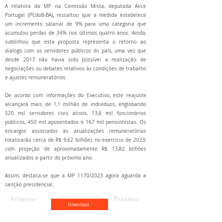
A relatora da MP na Comissão Mista, deputada Alice
Portugal (PCdoB-BA), ressaltou que a medida estabelece
um incremento salarial de 9% para uma categoria que
acumulou perdas de 34% nos últimos quatro anos. Ainda,
sublinhou que esta proposta representa o retorno ao
diálogo com os servidores públicos do país, uma vez que
desde 2017 não havia sido possível a realização de
negociações ou debates relativos às condições de trabalho
e ajustes remuneratórios.
De acordo com informações do Executivo, este reajuste
alcançará mais de 1,1 milhão de indivíduos, englobando
520 mil servidores civis ativos, 13,6 mil funcionários
públicos, 450 mil aposentados e 167 mil pensionistas. Os
encargos associados às atualizações remuneratórias
totalizarão cerca de R$ 9,62 bilhões no exercício de 2023,
com projeção de aproximadamente R$ 13,82 bilhões
anualizados a partir do próximo ano.
Assim, destaca-se que a MP 1170/2023 agora aguarda a
sanção presidencial.
Anterior
Próximo
Download