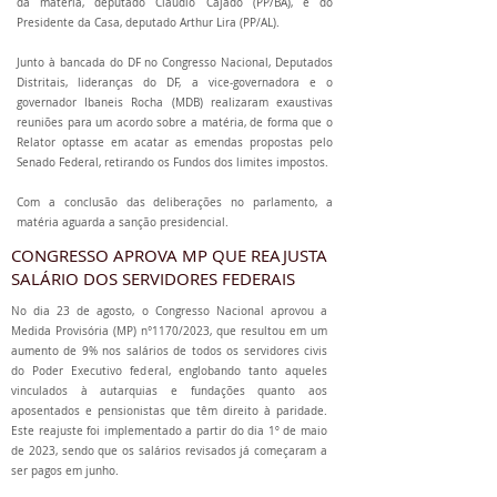
da matéria, deputado Claudio Cajado (PP/BA), e do
Presidente da Casa, deputado Arthur Lira (PP/AL).
Junto à bancada do DF no Congresso Nacional, Deputados
Distritais, lideranças do DF, a vice-governadora e o
governador Ibaneis Rocha (MDB) realizaram exaustivas
reuniões para um acordo sobre a matéria, de forma que o
Relator optasse em acatar as emendas propostas pelo
Senado Federal, retirando os Fundos dos limites impostos.
Com a conclusão das deliberações no parlamento, a
matéria aguarda a sanção presidencial.
CONGRESSO APROVA MP QUE REAJUSTA
SALÁRIO DOS SERVIDORES FEDERAIS
No dia 23 de agosto, o Congresso Nacional aprovou a
Medida Provisória (MP) n°1170/2023, que resultou em um
aumento de 9% nos salários de todos os servidores civis
do Poder Executivo federal, englobando tanto aqueles
vinculados à autarquias e fundações quanto aos
aposentados e pensionistas que têm direito à paridade.
Este reajuste foi implementado a partir do dia 1º de maio
de 2023, sendo que os salários revisados já começaram a
ser pagos em junho.