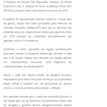
O Plenário da Câmara dos deputados concluiu, na última
terça-feira (22), a votação do Novo arcabouço Fiscal (PLP
93/2023), proposto pelo novo Governo no início de 2023.
A matéria foi apresentada visando substituir o atual teto
de gastos, sendo tida como primordial pelo Ministro da
Fazenda, Fernando Haddad (PT), para que ao decorrer dos
próximos anos, os compromissos feitos pelo governo eleito
em 2022 possam ser cumpridos, principalmente nas
agendas sociais e econômicas.
Conforme o texto aprovado, as regras estabelecidas
procuram manter as despesas abaixo das receitas a cada
ano e, se houver sobras, elas deverão ser usadas apenas
em investimentos, buscando uma trajetória de
sustentabilidade da dívida pública.
Assim, a cada ano haverá limites da despesa primária,
reajustados pelo Índice Nacional de Preços ao Consumidor
Amplo (IPCA) e também por um percentual do quanto
cresceu a receita primária, descontada a inflação.
Se o patamar mínimo para a meta de resultado primário, a
ser fixado pela Lei de Diretrizes Orçamentárias (LDO), não
for atingido, o governo deverá, obrigatoriamente, adotar