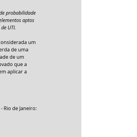
de probabilidade 
 elementos aptos 
 de UTI.
 considerada um 
Perda de uma 
dade de um 
ovado que a 
em aplicar a 
- Rio de Janeiro: 