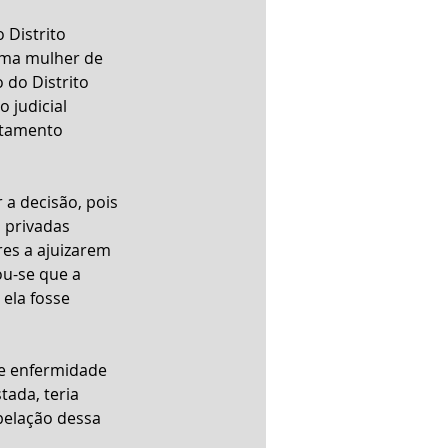
 Distrito 
uma mulher de 
do Distrito 
 judicial 
atamento 
a decisão, pois 
 privadas 
res a ajuizarem 
u-se que a 
ela fosse 
de enfermidade 
ada, teria 
pelação dessa 