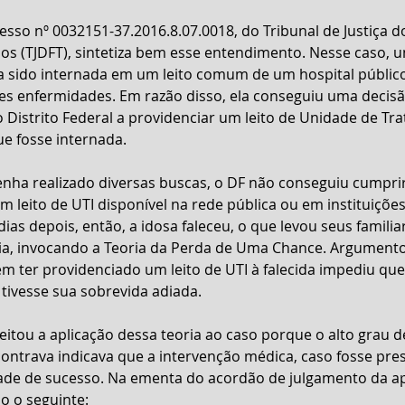
sso nº 0032151-37.2016.8.07.0018, do Tribunal de Justiça do
rios (TJDFT), sintetiza bem esse entendimento. Nesse caso, 
a sido internada em um leito comum de um hospital público 
es enfermidades. Em razão disso, ela conseguiu uma decisão
o Distrito Federal a providenciar um leito de Unidade de Tr
ue fosse internada.
nha realizado diversas buscas, o DF não conseguiu cumprir 
leito de UTI disponível na rede pública ou em instituições
as depois, então, a idosa faleceu, o que levou seus familia
ia, invocando a Teoria da Perda de Uma Chance. Argumento
 ter providenciado um leito de UTI à falecida impediu que 
tivesse sua sobrevida adiada.
jeitou a aplicação dessa teoria ao caso porque o alto grau 
ontrava indicava que a intervenção médica, caso fosse prest
dade de sucesso. Na ementa do acordão de julgamento da a
o o seguinte: