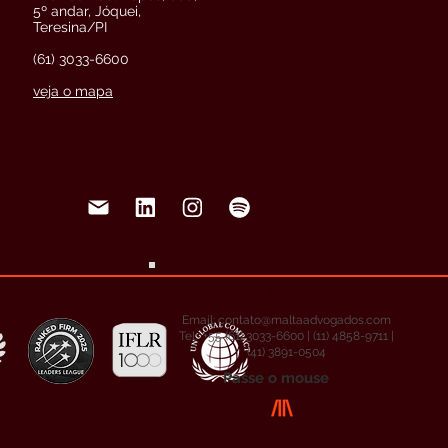
5º andar, Jóquei,
Teresina/PI
(61) 3033-6600
veja o mapa
Entre em contato
Email:
contato@maltaadvogados.com
Tel: +55 (61) 3033-6600 | (11) 4858-9711 |
(41) 3891-0504
Passe o mouse