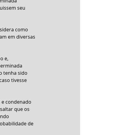
rminada 
guissem seu 
nsidera como 
tam em diversas 
o e, 
terminada 
o tenha sido 
caso tivesse 
e e condenado 
saltar que os 
ando 
obabilidade de 