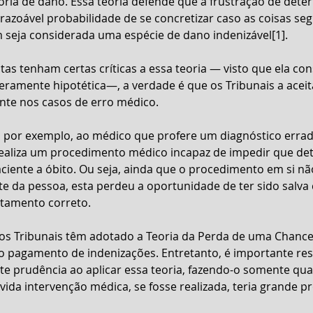
ria de dano. Essa teoria defende que a frustração de dete
 razoável probabilidade de se concretizar caso as coisas se
seja considerada uma espécie de dano indenizável[1].
stas tenham certas críticas a essa teoria — visto que ela co
ramente hipotética—, a verdade é que os Tribunais a acei
nte nos casos de erro médico.
a, por exemplo, ao médico que profere um diagnóstico errad
aliza um procedimento médico incapaz de impedir que de
ciente a óbito. Ou seja, ainda que o procedimento em si nã
e da pessoa, esta perdeu a oportunidade de ter sido salva 
atamento correto.
os Tribunais têm adotado a Teoria da Perda de uma Chanc
o pagamento de indenizações. Entretanto, é importante res
nte prudência ao aplicar essa teoria, fazendo-o somente qu
da intervenção médica, se fosse realizada, teria grande pr