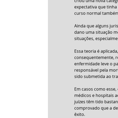
criou uma nova catego
expectativa que tinha
curso normal também 
Ainda que alguns juri
dano uma situação me
situações, especialme
Essa teoria é aplicad
consequentemente, re
enfermidade leve o pa
responsável pela mort
sido submetida ao tr
Em casos como esse, 
médicos e hospitais a
juízes têm tido basta
comprovado que a devi
êxito.