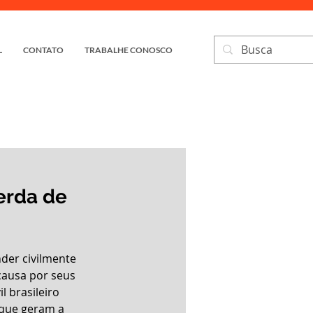
L
CONTATO
TRABALHE CONOSCO
Perda de
der civilmente 
causa por seus 
l brasileiro 
 que geram a 