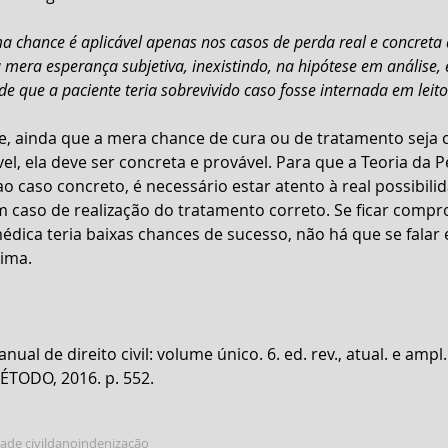
a chance é aplicável apenas nos casos de perda real e concreta 
mera esperança subjetiva, inexistindo, na hipótese em análise,
de que a paciente teria sobrevivido caso fosse internada em leito
ue, ainda que a mera chance de cura ou de tratamento seja
vel, ela deve ser concreta e provável. Para que a Teoria da 
ao caso concreto, é necessário estar atento à real possibili
m caso de realização do tratamento correto. Se ficar compr
édica teria baixas chances de sucesso, não há que se falar 
cima.
nual de direito civil: volume único. 6. ed. rev., atual. e ampl. 
ÉTODO, 2016. p. 552.
ade civil
dano
indenização