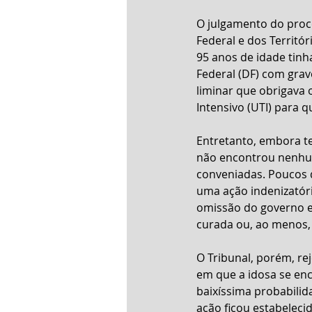
O julgamento do proce
Federal e dos Territó
95 anos de idade tinh
Federal (DF) com grav
liminar que obrigava 
Intensivo (UTI) para q
Entretanto, embora te
não encontrou nenhum 
conveniadas. Poucos di
uma ação indenizatór
omissão do governo em
curada ou, ao menos, 
O Tribunal, porém, re
em que a idosa se enc
baixíssima probabili
ação ficou estabelecid