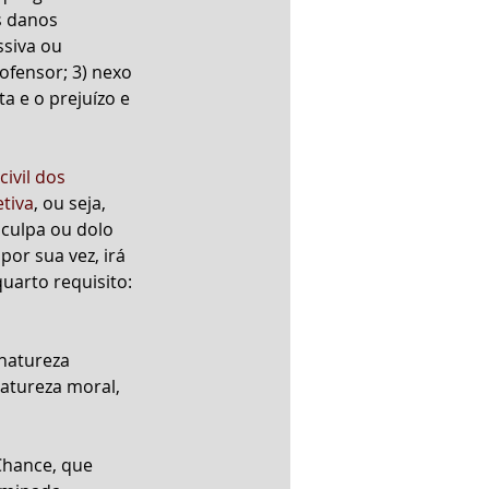
s danos 
siva ou 
ofensor; 3) nexo 
a e o prejuízo e 
ivil dos 
etiva
, ou seja, 
culpa ou dolo 
por sua vez, irá 
uarto requisito: 
natureza 
atureza moral, 
hance, que 