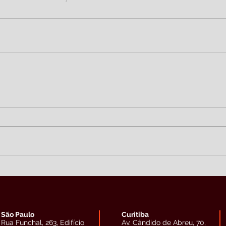
São Paulo
Curitiba
Rua Funchal, 263, Edifício
Av. Cândido de Abreu, 70,