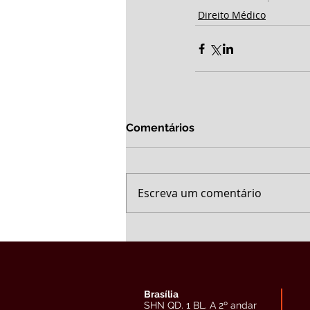
Direito Médico
Comentários
Escreva um comentário
Brasília
SHN QD. 1 BL. A 2º andar