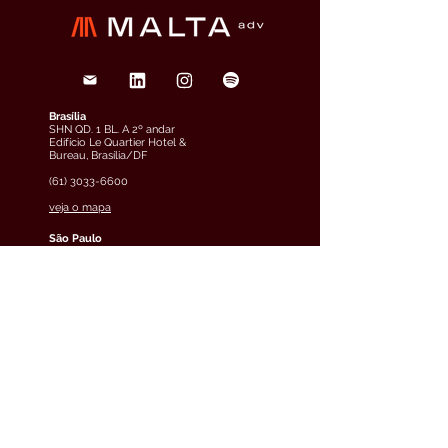
Brasília
SHN QD. 1 BL. A 2º andar
Edifício Le Quartier Hotel &
Bureau, Brasília/DF
(61) 3033-6600
veja o mapa
São Paulo
Rua Funchal, 263, Edifício
Francisco Mellão, 9º andar, Vila
Olímpia, São Paulo/SP
(11) 4858-9711
veja o mapa
Curitiba
Av. Cândido de Abreu, 70, 2º
andar, Centro Cívico,
Curitiba/PR
(41) 3891-0504