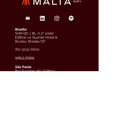
Brasília
SHN QD. 1 BL. A 2º andar
Edifício Le Quartier Hotel &
Bureau, Brasília/DF
(61) 3033-6600
veja o mapa
São Paulo
Rua Funchal, 263, Edifício
Francisco Mellão, 9º andar, Vila
Olímpia, São Paulo/SP
(11) 4858-9711
veja o mapa
Curitiba
Av. Cândido de Abreu, 70, 2º
andar, Centro Cívico,
Curitiba/PR
(41) 3891-0504
veja o mapa