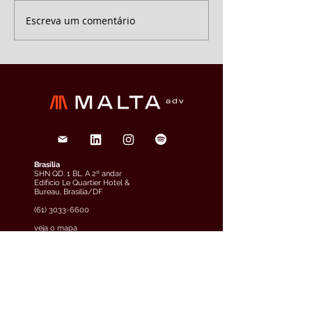
Escreva um comentário
Brasília
SHN QD. 1 BL. A 2º andar
Edifício Le Quartier Hotel &
Bureau, Brasília/DF
(61) 3033-6600
veja o mapa
São Paulo
Rua Funchal, 263, Edifício
Francisco Mellão, 9º andar, Vila
Olímpia, São Paulo/SP
(11) 4858-9711