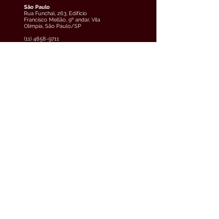
São Paulo
Rua Funchal, 263, Edifício
Francisco Mellão, 9º andar, Vila
Olímpia, São Paulo/SP
(11) 4858-9711
veja o mapa
Curitiba
Av. Cândido de Abreu, 70, 2º
andar, Centro Cívico,
Curitiba/PR
(41) 3891-0504
veja o mapa
Teresina
Avenida Raul Lopes, 880, 5º
andar, Jóquei, Teresina/PI
(61) 3033-6600
veja o mapa