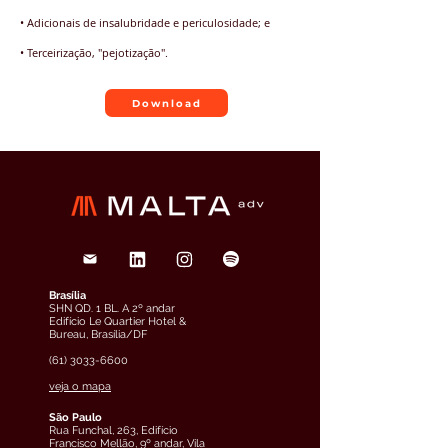
• Adicionais de insalubridade e periculosidade; e
• Terceirização, "pejotização".
Download
Brasília
SHN QD. 1 BL. A 2º andar
Edifício Le Quartier Hotel &
Bureau, Brasília/DF
(61) 3033-6600
veja o mapa
São Paulo
Rua Funchal, 263, Edifício
Francisco Mellão, 9º andar, Vila