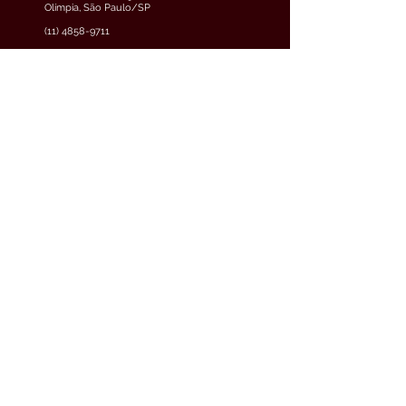
Olímpia, São Paulo/SP
(11) 4858-9711
veja o mapa
Curitiba
Av. Cândido de Abreu, 70, 2º
andar, Centro Cívico,
Curitiba/PR
(41) 3891-0504
veja o mapa
Teresina
Avenida Raul Lopes, 880, 5º
andar, Jóquei, Teresina/PI
(61) 3033-6600
veja o mapa