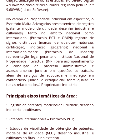
criação/utilização de obras estéticas; e o Direito Digital
– sub-ramo dos direitos autorais, regulado pela Lei n.º
9.609/98 (Lei do Software).
No campo da Propriedade Industrial em específico, o
Escritório Malta Advogados presta serviços de registro
(patente, modelo de utilidade, desenho industrial e
cultivares), tanto no âmbito nacional como
internacional (Protocolo PCT e OMPI); registro de
signos distintivos (marcas de qualquer natureza,
certificação, indicação geográfica) nacional e
internacionalmente (Protocolo de Madrid);
representação legal perante o Instituto Nacional de
Propriedade Intelectual (INPI) para acompanhamento
e condução de processo administrativo e
assessoramento jurídico em questões contratuais;
além de serviços de advocacia e mediação em
contencioso judicial e extrajudicial sobre quaisquer
temas relacionados à Propriedade Industrial.
Principais eixos temáticos da área:
• Registro de patentes, modelos de utilidade, desenho
industrial e cultivares;
• Patentes internacionais – Protocolo PCT;
• Estudos de viabilidade de obtenção de patentes,
modelos de utilidade (M.U), desenho industrial e
cultivares no Brasil e no exterior;