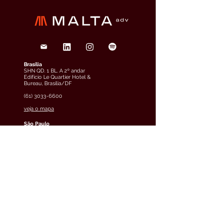
Brasília
SHN QD. 1 BL. A 2º andar
Edifício Le Quartier Hotel &
Bureau, Brasília/DF
(61) 3033-6600
veja o mapa
São Paulo
Rua Funchal, 263, Edifício
Francisco Mellão, 9º andar, Vila
Olímpia, São Paulo/SP
(11) 4858-9711
veja o mapa
Curitiba
Av. Cândido de Abreu, 70, 2º
andar, Centro Cívico,
Curitiba/PR
(41) 3891-0504