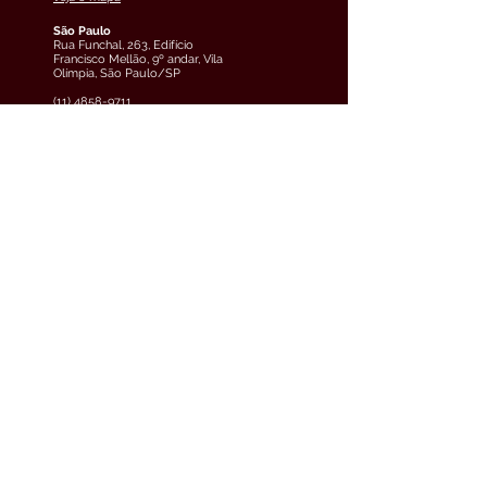
São Paulo
Rua Funchal, 263, Edifício
Francisco Mellão, 9º andar, Vila
Olímpia, São Paulo/SP
(11) 4858-9711
veja o mapa
Curitiba
Av. Cândido de Abreu, 70, 2º
andar, Centro Cívico,
Curitiba/PR
(41) 3891-0504
veja o mapa
Teresina
Avenida Raul Lopes, 880, 5º
andar, Jóquei, Teresina/PI
(61) 3033-6600
veja o mapa