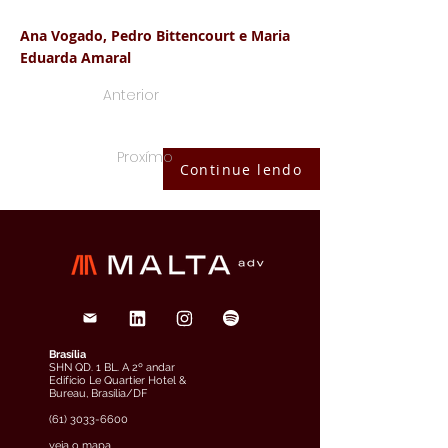
Ana Vogado, Pedro Bittencourt e Maria
Eduarda Amaral
Anterior
Proxímo
Continue lendo
Brasília
SHN QD. 1 BL. A 2º andar
Edifício Le Quartier Hotel &
Bureau, Brasília/DF
(61) 3033-6600
veja o mapa