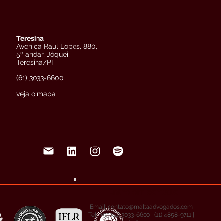
Teresina
Avenida Raul Lopes, 880,
5º andar, Jóquei,
Teresina/PI
(61) 3033-6600
veja o mapa
Entre em contato
Email:
contato@maltaadvogados.com
Tel: +55 (61) 3033-6600 | (11) 4858-9711 |