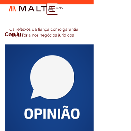
Os reflexos da fiança como garantia
ConJur
fidejussória nos negócios jurídicos