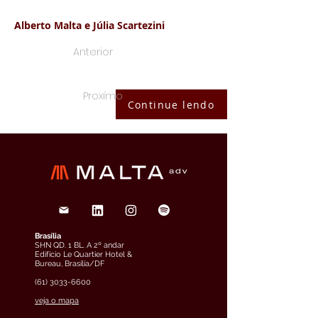
Alberto Malta e Júlia Scartezini
Anterior
Proxímo
Continue lendo
Brasília
SHN QD. 1 BL. A 2º andar
Edifício Le Quartier Hotel &
Bureau, Brasília/DF
(61) 3033-6600
veja o mapa