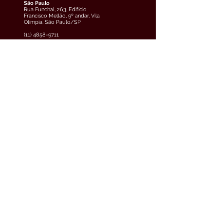
São Paulo
Rua Funchal, 263, Edifício
Francisco Mellão, 9º andar, Vila
Olímpia, São Paulo/SP
(11) 4858-9711
veja o mapa
Curitiba
Av. Cândido de Abreu, 70, 2º
andar, Centro Cívico,
Curitiba/PR
(41) 3891-0504
veja o mapa
Teresina
Avenida Raul Lopes, 880, 5º
andar, Jóquei, Teresina/PI
(61) 3033-6600
veja o mapa