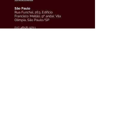
São Paulo
Rua Funchal, 263, Edifício
Francisco Mellão, 9º andar, Vila
Olímpia, São Paulo/SP
(11) 4858-9711
veja o mapa
Curitiba
Av. Cândido de Abreu, 70, 2º
andar, Centro Cívico,
Curitiba/PR
(41) 3891-0504
veja o mapa
Teresina
Avenida Raul Lopes, 880, 5º
andar, Jóquei, Teresina/PI
(61) 3033-6600
veja o mapa