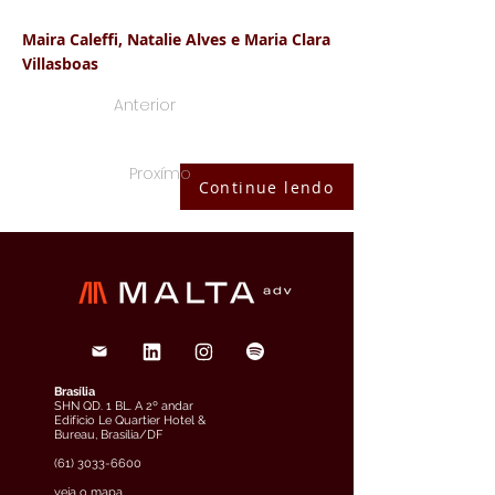
Maira Caleffi, Natalie Alves e Maria Clara
Villasboas
Anterior
Proxímo
Continue lendo
Brasília
SHN QD. 1 BL. A 2º andar
Edifício Le Quartier Hotel &
Bureau, Brasília/DF
(61) 3033-6600
veja o mapa