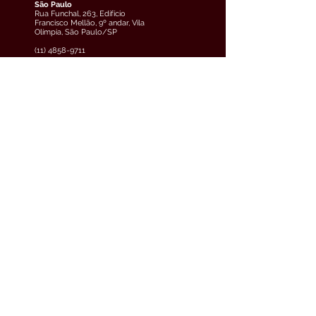
São Paulo
Rua Funchal, 263, Edifício
Francisco Mellão, 9º andar, Vila
Olímpia, São Paulo/SP
(11) 4858-9711
veja o mapa
Curitiba
Av. Cândido de Abreu, 70, 2º
andar, Centro Cívico,
Curitiba/PR
(41) 3891-0504
veja o mapa
Teresina
Avenida Raul Lopes, 880, 5º
andar, Jóquei, Teresina/PI
(61) 3033-6600
veja o mapa