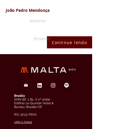
João Pedro Mendonça
Anterior
Proxímo
Continue lendo
Brasília
SHN QD. 1 BL. A 2º andar
Edifício Le Quartier Hotel &
Bureau, Brasília/DF
(61) 3033-6600
veja o mapa