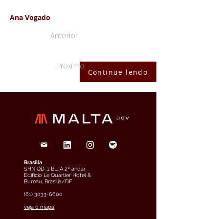
Ana Vogado
Anterior
Proxímo
Continue lendo
Brasília
SHN QD. 1 BL. A 2º andar
Edifício Le Quartier Hotel &
Bureau, Brasília/DF
(61) 3033-6600
veja o mapa