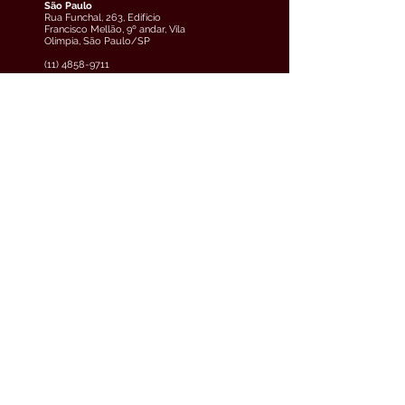
São Paulo
Rua Funchal, 263, Edifício
Francisco Mellão, 9º andar, Vila
Olímpia, São Paulo/SP
(11) 4858-9711
veja o mapa
Curitiba
Av. Cândido de Abreu, 70, 2º
andar, Centro Cívico,
Curitiba/PR
(41) 3891-0504
veja o mapa
Teresina
Avenida Raul Lopes, 880, 5º
andar, Jóquei, Teresina/PI
(61) 3033-6600
veja o mapa