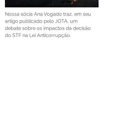
Nossa sócia Ana Vogado traz, em seu
artigo publicado pelo JOTA, um
debate sobre os impactos da decisão
do STF na Lei Anticorrupção.