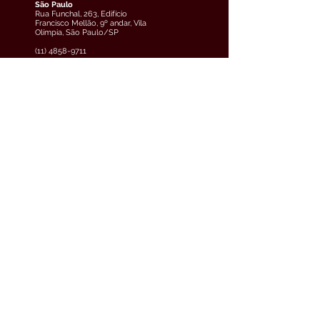
São Paulo
Rua Funchal, 263, Edifício
Francisco Mellão, 9º andar, Vila
Olímpia, São Paulo/SP
(11) 4858-9711
veja o mapa
Curitiba
Av. Cândido de Abreu, 70, 2º
andar, Centro Cívico,
Curitiba/PR
(41) 3891-0504
veja o mapa
Teresina
Avenida Raul Lopes, 880, 5º
andar, Jóquei, Teresina/PI
(61) 3033-6600
veja o mapa