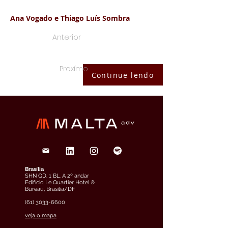
Ana Vogado e Thiago Luís Sombra
Anterior
Proxímo
Continue lendo
Brasília
SHN QD. 1 BL. A 2º andar
Edifício Le Quartier Hotel &
Bureau, Brasília/DF
(61) 3033-6600
veja o mapa