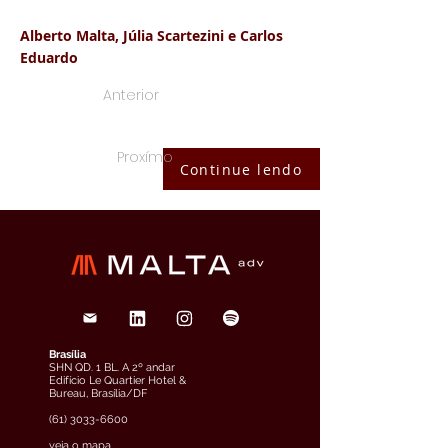
Alberto Malta, Júlia Scartezini e Carlos
Eduardo
Anterior
Proxímo
Continue lendo
Brasília
SHN QD. 1 BL. A 2º andar
Edifício Le Quartier Hotel &
Bureau, Brasília/DF
(61) 3033-6600
veja o mapa