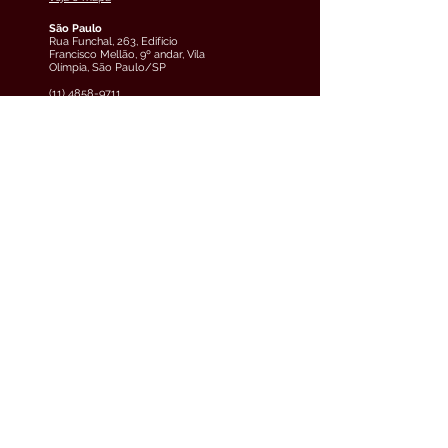
São Paulo
Rua Funchal, 263, Edifício
Francisco Mellão, 9º andar, Vila
Olímpia, São Paulo/SP
(11) 4858-9711
veja o mapa
Curitiba
Av. Cândido de Abreu, 70, 2º
andar, Centro Cívico,
Curitiba/PR
(41) 3891-0504
veja o mapa
Teresina
Avenida Raul Lopes, 880, 5º
andar, Jóquei, Teresina/PI
(61) 3033-6600
veja o mapa