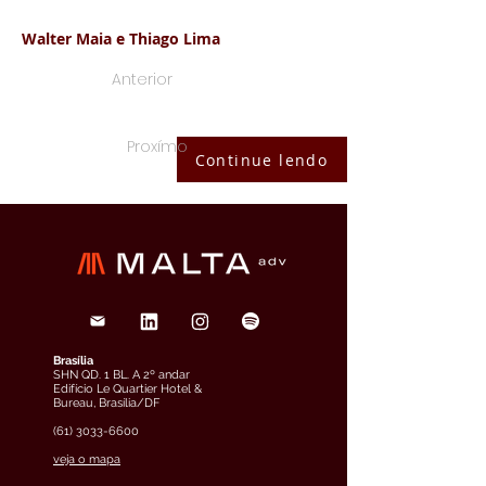
Walter Maia e Thiago Lima
Anterior
Proxímo
Continue lendo
Brasília
SHN QD. 1 BL. A 2º andar
Edifício Le Quartier Hotel &
Bureau, Brasília/DF
(61) 3033-6600
veja o mapa