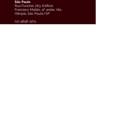
São Paulo
Rua Funchal, 263, Edifício
Francisco Mellão, 9º andar, Vila
Olímpia, São Paulo/SP
(11) 4858-9711
veja o mapa
Curitiba
Av. Cândido de Abreu, 70, 2º
andar, Centro Cívico,
Curitiba/PR
(41) 3891-0504
veja o mapa
Teresina
Avenida Raul Lopes, 880, 5º
andar, Jóquei, Teresina/PI
(61) 3033-6600
veja o mapa