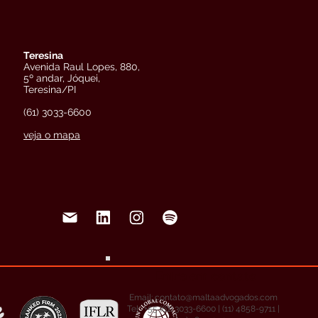
Teresina
Avenida Raul Lopes, 880,
5º andar, Jóquei,
Teresina/PI
(61) 3033-6600
veja o mapa
Entre em contato
Email:
contato@maltaadvogados.com
Tel: +55 (61) 3033-6600 | (11) 4858-9711 |