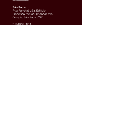
São Paulo
Rua Funchal, 263, Edifício
Francisco Mellão, 9º andar, Vila
Olímpia, São Paulo/SP
(11) 4858-9711
veja o mapa
Curitiba
Av. Cândido de Abreu, 70, 2º
andar, Centro Cívico,
Curitiba/PR
(41) 3891-0504
veja o mapa
Teresina
Avenida Raul Lopes, 880, 5º
andar, Jóquei, Teresina/PI
(61) 3033-6600
veja o mapa