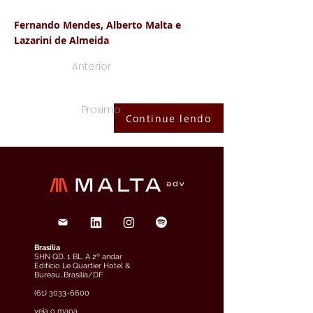
Fernando Mendes, Alberto Malta e
Lazarini de Almeida
Anterior
Proxímo
Continue lendo
Brasília
SHN QD. 1 BL. A 2º andar
Edifício Le Quartier Hotel &
Bureau, Brasília/DF
(61) 3033-6600
veja o mapa