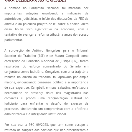
PARA DELIBERAR AUTORIDADES
A semana no Congresso Nacional foi marcada por
importantes votações envolvendo a indicação de
autoridades judiciárias, o início das discussões da PEC da
Anistia e do polêmico projeto de lei sobre o aborto. Além
disso, houve foco significativo na economia, com a
tentativa de avançar a reforma tributária antes do recesso
parlamentar.
A aprovação de Antônio Gonçalves para o Tribunal
Superior do Trabalho (TST) e de Mauro Campbell como
corregedor do Conselho Nacional de Justiça (CNJ) foram
resultados do esforço concentrado do Senado em
conjuntura com o Judiciário. Gonçalves, com uma trajetória
robusta no direito do trabalho, foi aprovado por ampla
maioria, evidenciando consenso político e a importância
de sua expertise. Campbell, em sua sabatina, enfatizou a
necessidade de presença física dos magistrados nas
comarcas e propôs uma reorganização cultural no
Judiciário para enfrentar o desafio do excesso de
processos, sinalizando um compromisso com a eficiência
administrativa e a integridade institucional.
Por sua vez, a PEC 09/2023, que tem como escopo a
retirada de sanções aos partidos que não preencheram a