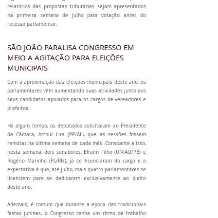
relatórios das propostas tributárias sejam apresentados
na primeira semana de julho para votação antes do
recesso parlamentar.
SÃO JOÃO PARALISA CONGRESSO EM
MEIO A AGITAÇÃO PARA ELEIÇÕES
MUNICIPAIS
Com a aproximação das eleições municipais deste ano, os
parlamentares vêm aumentando suas atividades junto aos
seus candidatos apoiados para os cargos de vereadores e
prefeitos.
Há algum tempo, os deputados solicitaram ao Presidente
da Câmara, Arthur Lira (PP/AL), que as sessões fossem
remotas na última semana de cada mês. Consoante a isso,
nesta semana, dois senadores, Efraim Filho (UNIÃO/PB) e
Rogério Marinho (PL/RN), já se licenciaram do cargo e a
expectativa é que, até julho, mais quatro parlamentares se
licenciem para se dedicarem exclusivamente ao pleito
deste ano.
Ademais, é comum que durante a época das tradicionais
festas juninas, o Congresso tenha um ritmo de trabalho