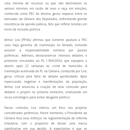
cota mínima de recursos ou que não destinaram os
valores mínimos em razão de sexo e raça em eleições,
conhecida como PEC da Anistia, gerou impasse entre as
bancadas da Câmara dos Deputados, enfrentando grande
resistência da opinião pública, fato que reflete tensões em
torno da inclusão política.
Arthur Lira (PP/AL) afirmou que somente pautará a PEC
caso haja garantia de tramitação no Senado, evitando
assumir a responsabilidade solitária por pautas
polêmicas. Ademais, destacaram-se intensos debates e
protestos vinculados ao PL 1.904/2024, que equipara o
aborto após 22 semanas ao crime de homicídio. A
tramitação acelerada do PL na Câmara, conduzida por Lira,
gerou críticas pela falta de debate aprofundado. Após
repercussão negativa e manifestações da população,
Arthur Lira anunciou a criação de uma comissão para
debater o projeto no próximo semestre, sinalizando um
recuo estratégico para evitar desgaste político.
Nesse contexto, Lira indicou um freio nos projetos
considerados polêmicos. Neste momento, o Presidente da
Câmara foca seus esforços na regulamentação da reforma
tributária, com o propósito de deixar uma marca
significativa em sua gestão. A expectativa é que os