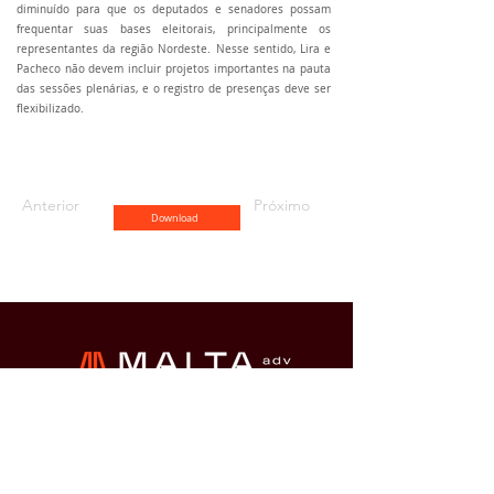
diminuído para que os deputados e senadores possam
frequentar suas bases eleitorais, principalmente os
representantes da região Nordeste. Nesse sentido, Lira e
Pacheco não devem incluir projetos importantes na pauta
das sessões plenárias, e o registro de presenças deve ser
flexibilizado.
Anterior
Próximo
Download
Brasília
SHN QD. 1 BL. A 2º andar
Edifício Le Quartier Hotel &