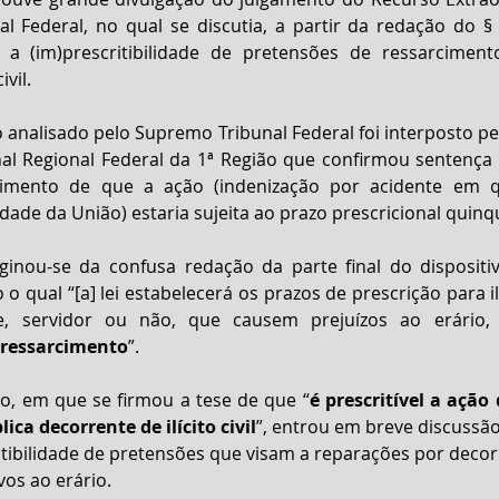
 Federal, no qual se discutia, a partir da redação do § 
, a (im)prescritibilidade de pretensões de ressarciment
ivil.
analisado pelo Supremo Tribunal Federal foi interposto pe
al Regional Federal da 1ª Região que confirmou sentença q
imento de que a ação (indenização por acidente em qu
ade da União) estaria sujeita ao prazo prescricional quinq
ginou-se da confusa redação da parte final do dispositivo
 qual “[a] lei estabelecerá os prazos de prescrição para ilí
e, servidor ou não, que causem prejuízos ao erário,
 ressarcimento
”.
, em que se firmou a tese de que “
é prescritível a ação
ca decorrente de ilícito civil
”, entrou em breve discussão 
tibilidade de pretensões que visam a reparações por decorr
vos ao erário.