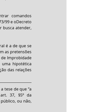
ntrar comandos 
73/99 e oDecreto 
r busca atender, 
al é a de que se 
om as pretensões 
 de Improbidade 
uma hipotética 
ção das relações 
a tese de que “a 
rt. 37, §5º da 
público, ou não, 