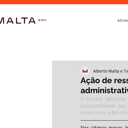
ATUA
Alberto Malta e Ti
Ação de res
administrati
A correta aplicação
prescritibilidade da
assim como o fez com o
Nos últimos meses, h