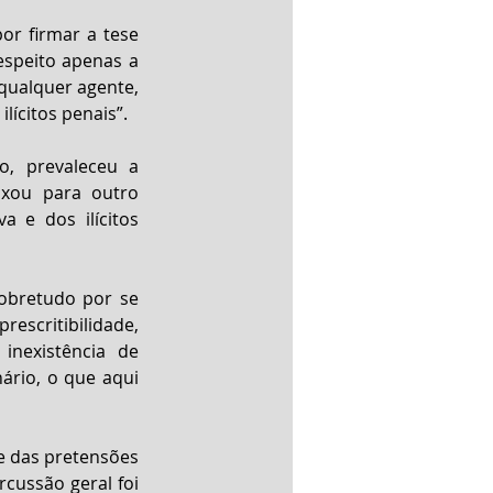
or firmar a tese 
espeito apenas a 
qualquer agente, 
lícitos penais”.
, prevaleceu a 
xou para outro 
 e dos ilícitos 
obretudo por se 
escritibilidade, 
nexistência de 
ário, o que aqui 
e das pretensões 
cussão geral foi 