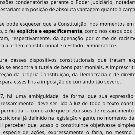
ensões condenatórias perante o Poder Judiciário, notada
 estariam em posição de absoluta vantagem quanto à carga
 se pode esquecer que a Constituição, nos momentos em 
, o fez 
explícita e especificamente
, como nos casos dos in
atam, respectivamente, da apenação por crime de racism
a a ordem constitucional e o Estado Democrático3.
tura desses dispositivos constitucionais que tratam ex
não se encontra a tutela de bens patrimoniais. A imprescriti
teção da própria Constituição, da Democracia e de direit
 para esses fins a imposição de comando tão severo.
37, há uma ambiguidade, de forma que sua expressão “
ressarcimento” deve ser lida à luz de todo o texto constit
é permitida — como a de que pretensões de ressarcimento a
scricional já definido na legislação vigente no momento d
il perceber que, acaso o constituinte objetivasse simple
a espécie de ações, expressamente o faria, no mesmo di