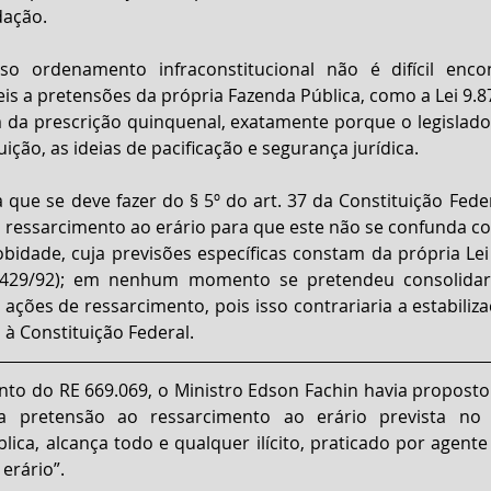
dação.
o ordenamento infraconstitucional não é difícil enco
veis a pretensões da própria Fazenda Pública, como a Lei 9.8
 da prescrição quinquenal, exatamente porque o legislado
uição, as ideias de pacificação e segurança jurídica.
a que se deve fazer do § 5º do art. 37 da Constituição Feder
 ressarcimento ao erário para que este não se confunda c
bidade, cuja previsões específicas constam da própria Lei
 8.429/92); em nenhum momento se pretendeu consolidar 
 ações de ressarcimento, pois isso contrariaria a estabiliza
a à Constituição Federal.
to do RE 669.069, o Ministro Edson Fachin havia proposto 
 da pretensão ao ressarcimento ao erário prevista no a
lica, alcança todo e qualquer ilícito, praticado por agente 
erário”. 