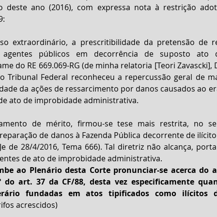
 deste ano (2016), com expressa nota à restrição adot
9:
rso extraordinário, a prescritibilidade da pretensão de r
 agentes públicos em decorrência de suposto ato d
ame do RE 669.069-RG (de minha relatoria [Teori Zavascki], D
 Tribunal Federal reconheceu a repercussão geral de mat
idade da ações de ressarcimento por danos causados ao erá
de ato de improbidade administrativa.
amento de mérito, firmou-se tese mais restrita, no se
 reparação de danos à Fazenda Pública decorrente de ilícito c
Je de 28/4/2016, Tema 666). Tal diretriz não alcança, porta
entes de ato de improbidade administrativa.
mbe ao Plenário desta Corte pronunciar-se acerca do al
º do art. 37 da CF/88, desta vez especificamente quan
rário fundadas em atos tipificados como ilícitos d
rifos acrescidos)