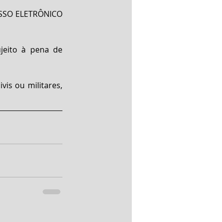
ESSO ELETRÔNICO 
ujeito à pena de 
is ou militares, 