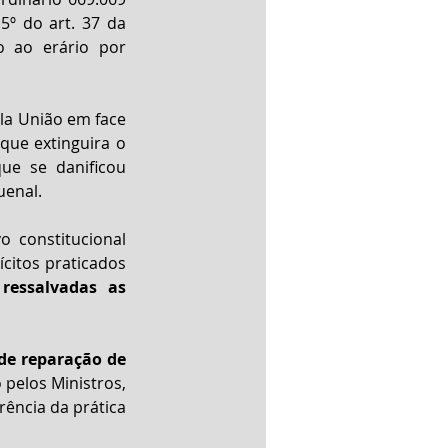
5º do art. 37 da 
o ao erário por 
la União em face 
ue extinguira o 
e se danificou 
uenal.
 constitucional 
citos praticados 
 
ressalvadas as 
 de reparação de 
pelos Ministros, 
ência da prática 