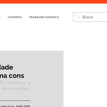
L
CONTATO
TRABALHE CONOSCO
dade
ema cons
TF reconheça a 
 atos ímprobos, 
dinário 669.069 