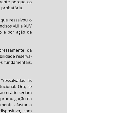
mente porque os 
 probatória.
que ressalvou o 
cisos XLII e XLIV 
o e por ação de 
pressamente da 
bilidade reserva-
os fundamentais, 
ressalvadas as 
ucional. Ora, se 
o erário seriam 
a promulgação da 
smente afastar a 
spositivo, com 