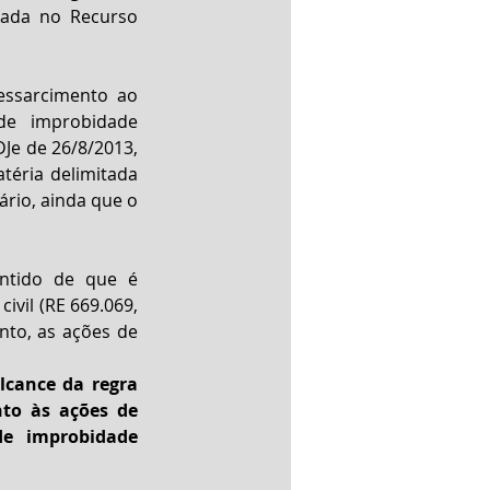
ada no Recurso 
essarcimento ao 
e improbidade 
Je de 26/8/2013, 
éria delimitada 
rio, ainda que o 
ntido de que é 
ivil (RE 669.069, 
nto, as ações de 
cance da regra 
to às ações de 
e improbidade 