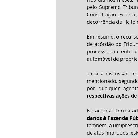
pelo Supremo Tribunal
Constituição Federal
decorrência de ilícito c
Em resumo, o recurso 
de acórdão do Tribun
processo, ao entend
automóvel de propried
Toda a discussão ori
mencionado, segundo o
por qualquer agent
respectivas ações de
No acórdão formatado
danos à Fazenda Públi
também, a (im)prescri
de atos ímprobos lesi