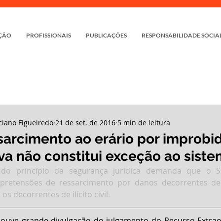
ÇÃO
PROFISSIONAIS
PUBLICAÇÕES
RESPONSABILIDADE SOCIA
ciano Figueiredo
21 de set. de 2016
5 min de leitura
sarcimento ao erário por improbi
va não constitui exceção ao sist
 do princípio da segurança jurídica demanda que o S
s pretensões de ressarcimento por danos decorrentes de
s decorrentes de ilícito civil.
ouve grande divulgação do julgamento do Recurso Extraor