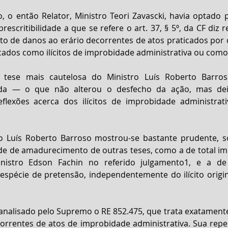
 o então Relator, Ministro Teori Zavascki, havia optado p
escritibilidade a que se refere o art. 37, § 5º, da CF diz r
o de danos ao erário decorrentes de atos praticados por 
icados como ilícitos de improbidade administrativa ou como i
e tese mais cautelosa do Ministro Luís Roberto Barroso
ada — o que não alterou o desfecho da ação, mas dei
exões acerca dos ilícitos de improbidade administrativa
o Luís Roberto Barroso mostrou-se bastante prudente, s
e de amadurecimento de outras teses, como a de total impr
nistro Edson Fachin no referido julgamento1, e a de i
espécie de pretensão, independentemente do ilícito origin
analisado pelo Supremo o RE 852.475, que trata exatament
rrentes de atos de improbidade administrativa. Sua reper