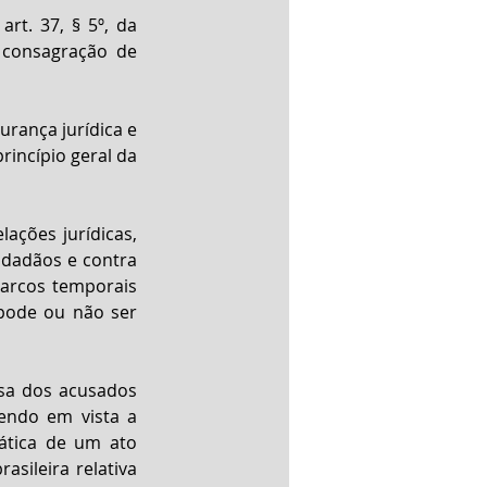
rt. 37, § 5º, da 
 consagração de 
rança jurídica e 
incípio geral da 
ações jurídicas, 
dadãos e contra 
arcos temporais 
pode ou não ser 
sa dos acusados 
tendo em vista a 
tica de um ato 
sileira relativa 