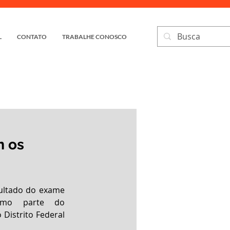
L
CONTATO
TRABALHE CONOSCO
m os
sultado do exame 
como parte do 
 Distrito Federal 