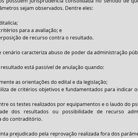
ros possuem jurisprudência consolidada no sentido de que 
âmetros sejam observados. Dentre eles:
talícia;  
ritérios para a avaliação; e  
rposição de recurso contra o resultado. 
 cenário caracteriza abuso de poder da administração públi
o resultado está passível de anulação quando:
ente as orientações do edital e da legislação;  
iliza de critérios objetivos e fundamentados para indicar o
ntre os testes realizados por equipamentos e o laudo do psi
ade dos resultados ou possibilidade de recurso admin
 do contraditório. 
inta prejudicado pela reprovação realizada fora dos parâmet