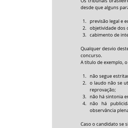
Os tribunais brasilei
desde que alguns par
previsão legal e edi
objetividade dos c
cabimento de inte
Qualquer desvio deste
concurso.
A título de exemplo, 
não segue estritam
o laudo não se ut
reprovação;  
não há sintonia e
não há publicid
observância plena
Caso o candidato se s