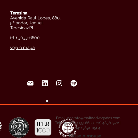
Teresina
Avenida Raul Lopes, 880,
5º andar, Jóquei,
Teresina/PI
(61) 3033-6600
veja o mapa
Entre em contato
Email:
contato@maltaadvogados.com
Tel: +55 (61) 3033-6600 | (11) 4858-9711 |
(41) 3891-0504
Passe o mouse