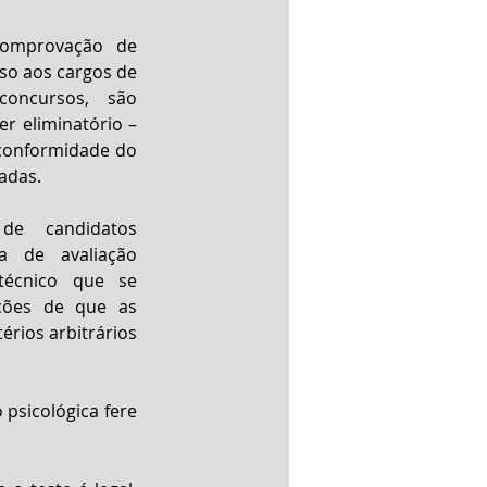
comprovação de 
so aos cargos de 
concursos, são 
r eliminatório – 
conformidade do 
adas.
de candidatos 
a de avaliação 
técnico que se 
ções de que as 
rios arbitrários 
psicológica fere 