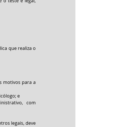
o teste é legal, 
ca que realiza o 
s motivos para a 
cólogo; e  
istrativo, com 
ros legais, deve 