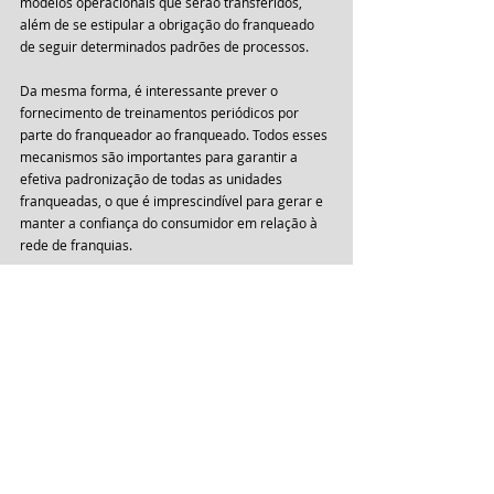
modelos operacionais que serão transferidos, 
além de se estipular a obrigação do franqueado 
de seguir determinados padrões de processos.
Da mesma forma, é interessante prever o 
fornecimento de treinamentos periódicos por 
parte do franqueador ao franqueado. Todos esses 
mecanismos são importantes para garantir a 
efetiva padronização de todas as unidades 
franqueadas, o que é imprescindível para gerar e 
manter a confiança do consumidor em relação à 
rede de franquias.
Assim, a partir de tudo o que foi exposto, é 
possível perceber que, embora o licenciamento de 
uso de marca e o sistema de franquias 
apresentem semelhanças, eles são operações 
empresariais distintas que ensejam instrumentos 
contratuais diversos conforme as especificidades 
de cada uma.
Direito Empresarial