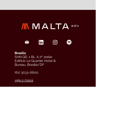
Brasília
SHN QD. 1 BL. A 2º andar
Edifício Le Quartier Hotel &
Bureau, Brasília/DF
(61) 3033-6600
veja o mapa
São Paulo
Rua Funchal, 263, Edifício
Francisco Mellão, 9º andar, Vila
Olímpia, São Paulo/SP
(11) 4858-9711
veja o mapa
Curitiba
Av. Cândido de Abreu, 70, 2º
andar, Centro Cívico,