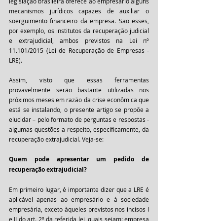
legislação brasileira oferece ao empresário alguns 
mecanismos jurídicos capazes de auxiliar o 
soerguimento financeiro da empresa. São esses, 
por exemplo, os institutos da recuperação judicial 
e extrajudicial, ambos previstos na Lei nº 
11.101/2015 (Lei de Recuperação de Empresas - 
LRE).
Assim, visto que essas ferramentas 
provavelmente serão bastante utilizadas nos 
próximos meses em razão da crise econômica que 
está se instalando, o presente artigo se propõe a 
elucidar – pelo formato de perguntas e respostas - 
algumas questões a respeito, especificamente, da 
recuperação extrajudicial. Veja-se:
Quem pode apresentar um pedido de 
recuperação extrajudicial?
Em primeiro lugar, é importante dizer que a LRE é 
aplicável apenas ao empresário e à sociedade 
empresária, exceto àqueles previstos nos incisos I 
e II do art. 2º da referida lei, quais sejam: empresa 