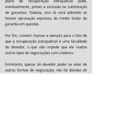
plano de recuperação extrajudicial pode, 
eventualmente, prever a exclusão ou substituição 
de garantias. Todavia, isso só será admitido se 
houver aprovação expressa do credor titular da 
garantia em questão.
Por fim, convém chamar a atenção para o fato de 
que a recuperação extrajudicial é uma faculdade 
do devedor, o que não impede que ele realize 
outros tipos de negociações com credores. 
Entretanto, apesar do devedor poder se valer de 
outras formas de negociação, não há dúvidas de 
que a recuperação extrajudicial pode ser um 
mecanismo muito importante para o empresário 
ou para a sociedade empresária contornar a crise 
econômica que virá em decorrência da pandemia 
do Covid-19. 
Isso porque esse instituto permite a renegociação 
de novas condições de pagamento de créditos de 
uma mesma classe ou tipo sem a necessidade de 
uma aprovação unânime. Afinal, como se viu, a 