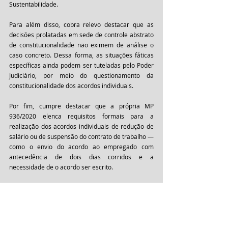
Sustentabilidade.
Para além disso, cobra relevo destacar que as 
decisões prolatadas em sede de controle abstrato 
de constitucionalidade não eximem de análise o 
caso concreto. Dessa forma, as situações fáticas 
específicas ainda podem ser tuteladas pelo Poder 
Judiciário, por meio do questionamento da 
constitucionalidade dos acordos individuais.
Por fim, cumpre destacar que a própria MP 
936/2020 elenca requisitos formais para a 
realização dos acordos individuais de redução de 
salário ou de suspensão do contrato de trabalho — 
como o envio do acordo ao empregado com 
antecedência de dois dias corridos e a 
necessidade de o acordo ser escrito.
Logo, o julgamento da medida cautelar na ADI 
6.363 não confere carta branca aos empregadores 
para a realização desses acordos individuais. Por 
isso, se o empregador deseja alcançar segurança 