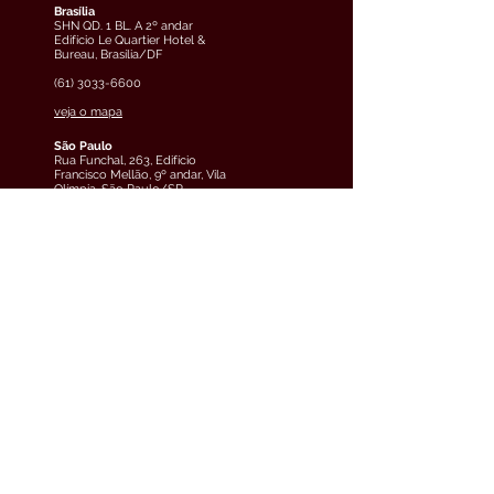
Brasília
SHN QD. 1 BL. A 2º andar
Edifício Le Quartier Hotel &
Bureau, Brasília/DF
(61) 3033-6600
veja o mapa
São Paulo
Rua Funchal, 263, Edifício
Francisco Mellão, 9º andar, Vila
Olímpia, São Paulo/SP
(11) 4858-9711
veja o mapa
Curitiba
Av. Cândido de Abreu, 70, 2º
andar, Centro Cívico,
Curitiba/PR
(41) 3891-0504
veja o mapa
Teresina
Avenida Raul Lopes, 880, 5º
andar, Jóquei, Teresina/PI
(61) 3033-6600