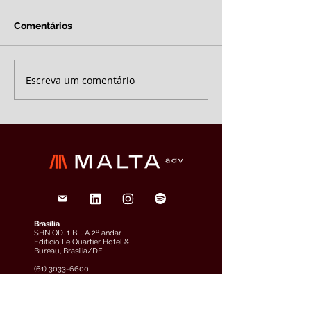
Comentários
Escreva um comentário
Brasília
SHN QD. 1 BL. A 2º andar
Edifício Le Quartier Hotel &
Bureau, Brasília/DF
(61) 3033-6600
veja o mapa
São Paulo