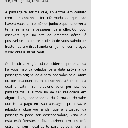
4 e, em seguida, cancelada.
A passageira afirma que, ao entrar em contato 
com a companhia, foi informada de que não 
haverá voos para o mês de junho e que ela deveria 
tentar remarcar a passagem para julho. Contudo, 
assevera que, no site da empresa aérea, é 
possível se encontrar a oferta de voos saindo de 
Boston para o Brasil ainda em junho - com preços 
superiores a 30 mil reais. 
Ao decidir, a Magistrada considerou que, se ainda 
há voos não cancelados para data próxima da 
passagem original da autora, operados pela Latam 
ou por qualquer outra companhia aérea com a 
qual a Latam se relacione para permuta de 
passageiros, a autora há de ser realocada em 
algum deles, independente da forma ou do valor 
que tenha pago em sua passagem primitiva. A 
julgadora observou ainda que a situação da 
passageira pode ser desesperadora, visto que 
esta está “prestes a ficar sozinha, em um país 
estranho, sem local certo para estadia, com a 