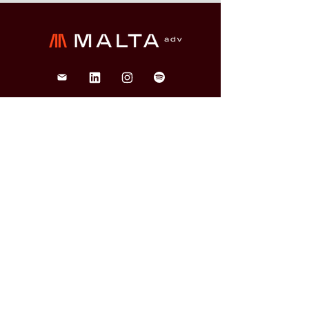
Brasília
SHN QD. 1 BL. A 2º andar
Edifício Le Quartier Hotel &
Bureau, Brasília/DF
(61) 3033-6600
veja o mapa
São Paulo
Rua Funchal, 263, Edifício
Francisco Mellão, 9º andar, Vila
Olímpia, São Paulo/SP
(11) 4858-9711
veja o mapa
Curitiba
Av. Cândido de Abreu, 70, 2º
andar, Centro Cívico,
Curitiba/PR