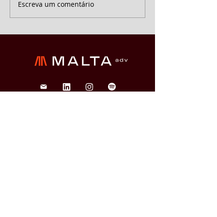
Escreva um comentário
Brasília
SHN QD. 1 BL. A 2º andar
Edifício Le Quartier Hotel &
Bureau, Brasília/DF
(61) 3033-6600
veja o mapa
São Paulo
Rua Funchal, 263, Edifício
Francisco Mellão, 9º andar, Vila
Olímpia, São Paulo/SP
(11) 4858-9711
veja o mapa