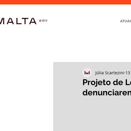
ATUA
Júlia Scartezini
13
Projeto de 
denunciarem