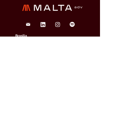
Brasília
SHN QD. 1 BL. A 2º andar
Edifício Le Quartier Hotel &
Bureau, Brasília/DF
(61) 3033-6600
veja o mapa
São Paulo
Rua Funchal, 263, Edifício
Francisco Mellão, 9º andar, Vila
Olímpia, São Paulo/SP
(11) 4858-9711
veja o mapa
Curitiba
Av. Cândido de Abreu, 70, 2º
andar, Centro Cívico,
Curitiba/PR
(41) 3891-0504
veja o mapa