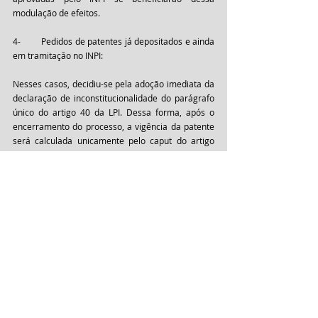
modulação de efeitos.  
4-	Pedidos de patentes já depositados e ainda 
em tramitação no INPI:
Nesses casos, decidiu-se pela adoção imediata da 
declaração de inconstitucionalidade do parágrafo 
único do artigo 40 da LPI. Dessa forma, após o 
encerramento do processo, a vigência da patente 
será calculada unicamente pelo caput do artigo 
em questão.
5-	Novos pedidos de patentes depositados 
após a declaração de inconstitucionalidade:
Para esses casos, também se decidiu pela 
imediata eficácia da declaração de 
inconstitucionalidade. A vigência da patente será 
calculada unicamente pelo caput do artigo em 
questão.