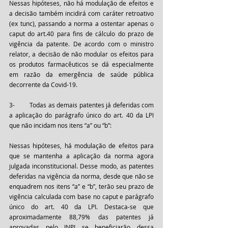
Nessas hipóteses, não há modulação de efeitos e 
a decisão também incidirá com caráter retroativo 
(ex tunc), passando a norma a ostentar apenas o 
caput do art.40 para fins de cálculo do prazo de 
vigência da patente. De acordo com o ministro 
relator, a decisão de não modular os efeitos para 
os produtos farmacêuticos se dá especialmente 
em razão da emergência de saúde pública 
decorrente da Covid-19.
3-	Todas as demais patentes já deferidas com 
a aplicação do parágrafo único do art. 40 da LPI 
que não incidam nos itens “a” ou “b”:
Nessas hipóteses, há modulação de efeitos para 
que se mantenha a aplicação da norma agora 
julgada inconstitucional. Desse modo, as patentes 
deferidas na vigência da norma, desde que não se 
enquadrem nos itens “a” e “b”, terão seu prazo de 
vigência calculada com base no caput e parágrafo 
único do art. 40 da LPI. Destaca-se que 
aproximadamente 88,79% das patentes já 
aprovadas pelo INPI se beneficiarão dessa 