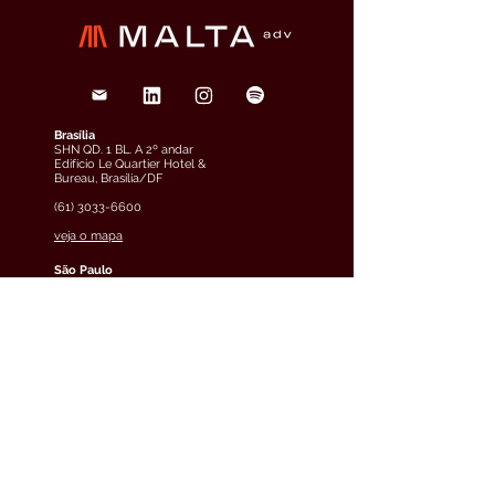
Brasília
SHN QD. 1 BL. A 2º andar
Edifício Le Quartier Hotel &
Bureau, Brasília/DF
(61) 3033-6600
veja o mapa
São Paulo
Rua Funchal, 263, Edifício
Francisco Mellão, 9º andar, Vila
Olímpia, São Paulo/SP
(11) 4858-9711
veja o mapa
Curitiba
Av. Cândido de Abreu, 70, 2º
andar, Centro Cívico,
Curitiba/PR
(41) 3891-0504