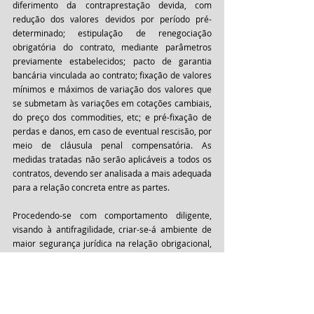
diferimento da contraprestação devida, com 
redução dos valores devidos por período pré-
determinado; estipulação de renegociação 
obrigatória do contrato, mediante parâmetros 
previamente estabelecidos; pacto de garantia 
bancária vinculada ao contrato; fixação de valores 
mínimos e máximos de variação dos valores que 
se submetam às variações em cotações cambiais, 
do preço dos commodities, etc; e pré-fixação de 
perdas e danos, em caso de eventual rescisão, por 
meio de cláusula penal compensatória. As 
medidas tratadas não serão aplicáveis a todos os 
contratos, devendo ser analisada a mais adequada 
para a relação concreta entre as partes. 
Procedendo-se com comportamento diligente, 
visando à antifragilidade, criar-se-á ambiente de 
maior segurança jurídica na relação obrigacional, 
em que os agentes poderão obter maior 
previsibilidade das consequências aos quais serão 
submetidos, mesmo em um momento de 
incertezas prementes. Outrossim, mitiga-se as 
necessidades de futura revisão e/ou a rescisão de 