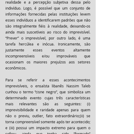
realidade e a percepção subjetiva dessa pelo 
indivíduo. Logo, é possível que um conjunto de 
informações fornecidas pelas instituições levem 
esses indivíduos a identificarem padrões que não 
são integralmente fiéis à realidade, deixando-os 
ainda mais suscetíveis ao risco do imprevisível. 
“Prever” o imprevisível, por outro lado, é uma 
tarefa hercúlea e inócua. Ironicamente, são 
justamente esses eventos altamente 
incompreensíveis e/ou improváveis que 
ocasionam os maiores prejuízos aos setores 
econômicos.
Para se referir a esses acontecimentos 
imprevisíveis, o ensaísta libanês Nassim Taleb  
cunhou o termo “cisne negro”, que simboliza um 
determinado evento cujas três características 
mais relevantes são as seguintes: (i) 
imprevisibilidade e raridade apenas para quem 
não o previu, outlier, fato extraordinário;(ii) se 
torna compreensível somente após ter acontecido; 
e (iii) possui um impacto extremo para quem o 
sofreu, ainda que tenha sido “formado” 