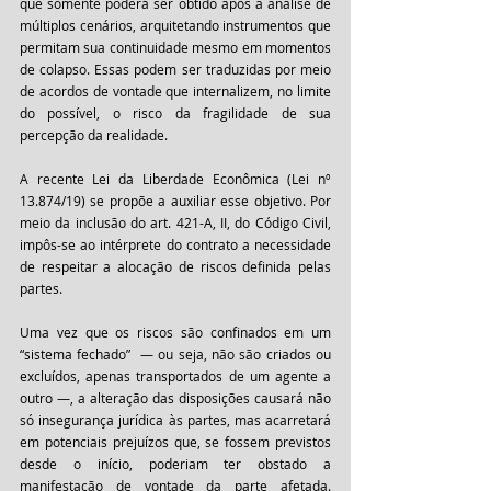
que somente poderá ser obtido após a análise de 
múltiplos cenários, arquitetando instrumentos que 
permitam sua continuidade mesmo em momentos 
de colapso. Essas podem ser traduzidas por meio 
de acordos de vontade que internalizem, no limite 
do possível, o risco da fragilidade de sua 
percepção da realidade. 
A recente Lei da Liberdade Econômica (Lei nº 
13.874/19) se propõe a auxiliar esse objetivo. Por 
meio da inclusão do art. 421-A, II, do Código Civil, 
impôs-se ao intérprete do contrato a necessidade 
de respeitar a alocação de riscos definida pelas 
partes. 
Uma vez que os riscos são confinados em um 
“sistema fechado”  — ou seja, não são criados ou 
excluídos, apenas transportados de um agente a 
outro —, a alteração das disposições causará não 
só insegurança jurídica às partes, mas acarretará 
em potenciais prejuízos que, se fossem previstos 
desde o início, poderiam ter obstado a 
manifestação de vontade da parte afetada. 