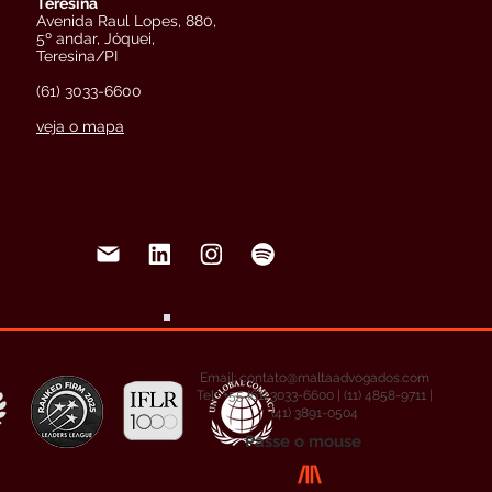
Teresina
Avenida Raul Lopes, 880,
5º andar, Jóquei,
Teresina/PI
(61) 3033-6600
veja o mapa
Entre em contato
Email:
contato@maltaadvogados.com
Tel: +55 (61) 3033-6600 | (11) 4858-9711 |
(41) 3891-0504
Passe o mouse