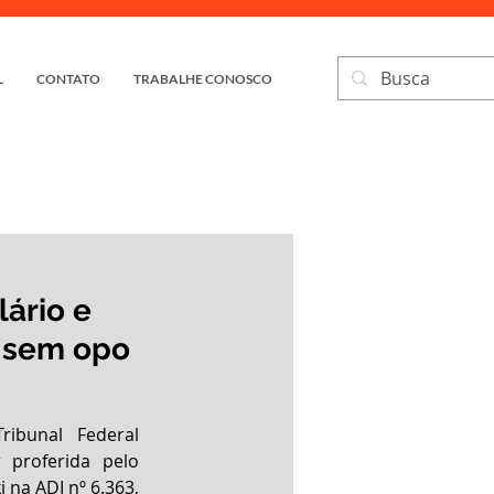
L
CONTATO
TRABALHE CONOSCO
ário e
 sem opo
ibunal Federal 
 proferida pelo 
na ADI nº 6.363, 