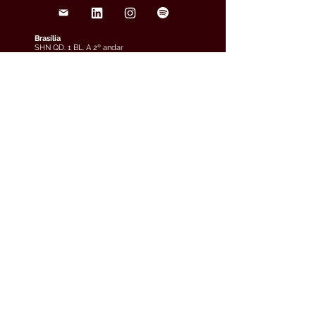
Brasília
SHN QD. 1 BL. A 2º andar
Edifício Le Quartier Hotel &
Bureau, Brasília/DF
(61) 3033-6600
veja o mapa
São Paulo
Rua Funchal, 263, Edifício
Francisco Mellão, 9º andar, Vila
Olímpia, São Paulo/SP
(11) 4858-9711
veja o mapa
Curitiba
Av. Cândido de Abreu, 70, 2º
andar, Centro Cívico,
Curitiba/PR
(41) 3891-0504
veja o mapa
Teresina
Avenida Raul Lopes, 880, 5º